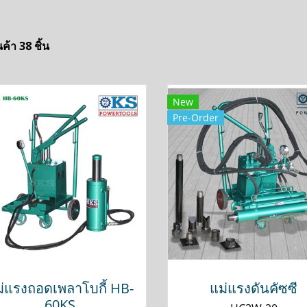
ค้า 38 ชิ้น
New
Pre-Order
่แรงถอดเพลาโบกี้ HB-
แม่แรงดันคัซซี
60KS