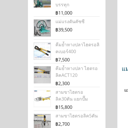
บรรทุก
฿11,000
แม่แรงดันคัซซี
฿39,500
คีมย้ำหางปลาไฮดรอลิ
คเบอร์400
฿7,500
แม
คีมย้ำหางปลา ไฮดรอ
ลิคACT120
฿2,300
แ
สามขาไฮดรอ
ลิค30ตัน แยกปั๊ม
฿15,800
สามขาไฮดรอลิค5ตัน
฿2,700