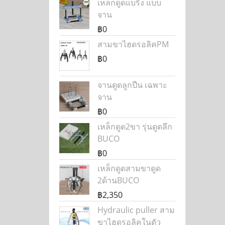
เหล็กดูดแบริ่ง แบบ
จาน
฿0
สามขาไฮดรอลิคPM
฿0
จานดูดลูกปืน เฉพาะ
จาน
฿0
เหล็กดูด2ขา รุ่นดูดลึก
BUCO
฿0
เหล็กดูดสามขาดูด
2ด้านBUCO
฿2,350
Hydraulic puller สาม
ขาไฮดรอลิคในตัว