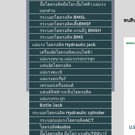
ปั๊มไฮดรอลิคมือโยก,ปั๊มไฟฟ้า,แม่แรง
แยกส่วน
กระบอกไฮดรอลิค BMSL
พบสิน
กระบอกไฮดรอลิคเตี้ยBMSF
กระบอกไฮดรอลิค แกนมีรู BMSH
กระบอกไฮดรอลิค BMS
แม่แรง ไฮดรอลิค Hydraulic jack
เครื่องอัดไฮดรอลิคแบบไฟฟ้า
แม่แรงสนาม แม่แรงรถบรรทุก
แท่นอัดไฮดรอลิค
แม่แรงตะเข้
แม่แรงยกเกียร์
เครนยกเครื่องยนต์
แฮนด์ลิฟท์-รถเข็นไฮดรอลิค
แม่แรงกระปุก
Botle Jack
กระบอกไฮดรอลิค Hydraulic cylinder
กระบอกแม่แรงไฮดรอลิคACT
แม
ไฮดรอลิคkudos
ปั๊มไฮดรอลิค มือโยก แรงดัน700บาร์