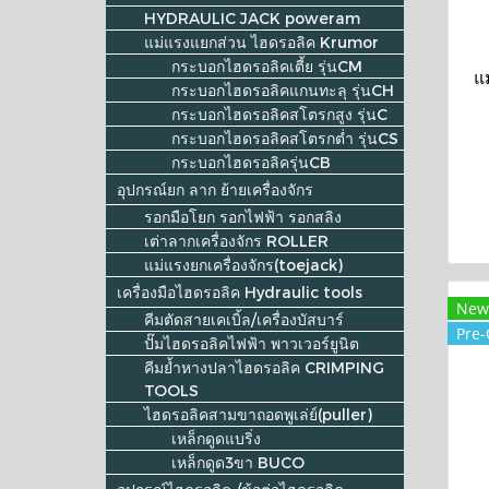
HYDRAULIC JACK poweram
แม่แรงแยกส่วน ไฮดรอลิค Krumor
กระบอกไฮดรอลิคเตี้ย รุ่นCM
แ
กระบอกไฮดรอลิคแกนทะลุ รุ่นCH
กระบอกไฮดรอลิคสโตรกสูง รุ่นC
กระบอกไฮดรอลิคสโตรกต่ำ รุ่นCS
กระบอกไฮดรอลิครุ่นCB
อุปกรณ์ยก ลาก ย้ายเครื่องจักร
รอกมือโยก รอกไฟฟ้า รอกสลิง
เต่าลากเครื่องจักร ROLLER
แม่แรงยกเครื่องจักร(toejack)
เครื่องมือไฮดรอลิค Hydraulic tools
New
คีมตัดสายเคเบิ้ล/เครื่องบัสบาร์
Pre-
ปั๊มไฮดรอลิคไฟฟ้า พาวเวอร์ยูนิต
คีมย้ำหางปลาไฮดรอลิค CRIMPING
TOOLS
ไฮดรอลิคสามขาถอดพูเล่ย์(puller)
เหล็กดูดแบริ่ง
เหล็กดูด3ขา BUCO