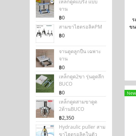
เหล็กดูดแบริ่ง แบบ
จาน
฿0
ร
สามขาไฮดรอลิคPM
ขน
฿0
จานดูดลูกปืน เฉพาะ
จาน
฿0
เหล็กดูด2ขา รุ่นดูดลึก
BUCO
฿0
New
เหล็กดูดสามขาดูด
2ด้านBUCO
฿2,350
Hydraulic puller สาม
ขาไฮดรอลิคในตัว