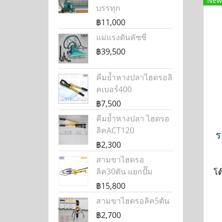
New
บรรทุก
฿11,000
แม่แรงดันคัซซี
฿39,500
คีมย้ำหางปลาไฮดรอลิ
คเบอร์400
฿7,500
คีมย้ำหางปลา ไฮดรอ
ลิคACT120
ร
฿2,300
สามขาไฮดรอ
ลิค30ตัน แยกปั๊ม
โต
฿15,800
สามขาไฮดรอลิค5ตัน
฿2,700