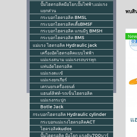
ปั๊มไฮดรอลิคมือโยก,ปั๊มไฟฟ้า,แม่แรง
แยกส่วน
พบสิน
กระบอกไฮดรอลิค BMSL
กระบอกไฮดรอลิคเตี้ยBMSF
กระบอกไฮดรอลิค แกนมีรู BMSH
New
กระบอกไฮดรอลิค BMS
แม่แรง ไฮดรอลิค Hydraulic jack
เครื่องอัดไฮดรอลิคแบบไฟฟ้า
แม่แรงสนาม แม่แรงรถบรรทุก
แท่นอัดไฮดรอลิค
แม่แรงตะเข้
แม่แรงยกเกียร์
เครนยกเครื่องยนต์
แฮนด์ลิฟท์-รถเข็นไฮดรอลิค
แม่แรงกระปุก
Botle Jack
กระบอกไฮดรอลิค Hydraulic cylinder
แฮ
กระบอกแม่แรงไฮดรอลิคACT
ไฮดรอลิคkudos
ปั๊มไฮดรอลิค มือโยก แรงดัน700บาร์