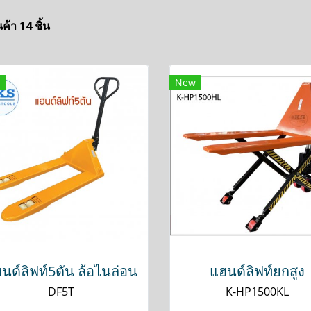
ค้า 14 ชิ้น
New
นด์ลิฟท์5ตัน ล้อไนล่อน
แฮนด์ลิฟท์ยกสูง
DF5T
K-HP1500KL