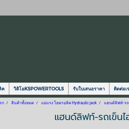
ิค
วิดิโอKSPOWERTOOLS
รับใบเสนอราคา
ติดต่อเ
รก
สินค้าทั้งหมด
แม่แรง ไฮดรอลิค Hydraulic jack
แฮนด์ลิฟท์-ร
แฮนด์ลิฟท์-รถเข็น