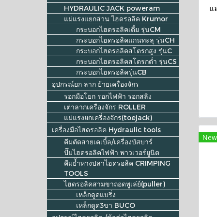
แฮ
HYDRAULIC JACK poweram
แม่แรงแยกส่วน ไฮดรอลิค Krumor
กระบอกไฮดรอลิคเตี้ย รุ่นCM
กระบอกไฮดรอลิคแกนทะลุ รุ่นCH
กระบอกไฮดรอลิคสโตรกสูง รุ่นC
กระบอกไฮดรอลิคสโตรกต่ำ รุ่นCS
กระบอกไฮดรอลิครุ่นCB
อุปกรณ์ยก ลาก ย้ายเครื่องจักร
รอกมือโยก รอกไฟฟ้า รอกสลิง
เต่าลากเครื่องจักร ROLLER
แม่แรงยกเครื่องจักร(toejack)
เครื่องมือไฮดรอลิค Hydraulic tools
New
คีมตัดสายเคเบิ้ล/เครื่องบัสบาร์
ปั๊มไฮดรอลิคไฟฟ้า พาวเวอร์ยูนิต
คีมย้ำหางปลาไฮดรอลิค CRIMPING
TOOLS
ไฮดรอลิคสามขาถอดพูเล่ย์(puller)
เหล็กดูดแบริ่ง
เหล็กดูด3ขา BUCO