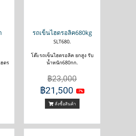
ำ
รถเข็นไฮดรอลิค680kg
SLT680.
โต๊ะรถเข็นไฮดรอลิค ยกสูง รับ
ไฮดร
น้ำหนัก680กก.
฿23,000
฿21,500
-7%
สั่งซื้อสินค้า