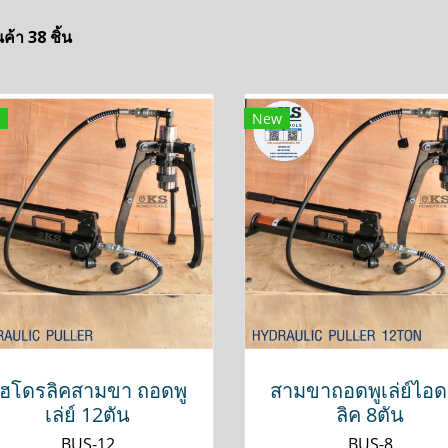
ค้า 38 ชิ้น
New
ฮโดรลิคสามขา ถอดพู
สามขาถอดพูเล่ย์ไอ
เล่ย์ 12ตัน
ลิค 8ตัน
BUS-12
BUS-8