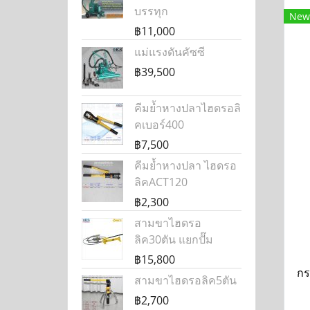
บรรทุก
New
฿11,000
แม่แรงดันคัซซี
฿39,500
คีมย้ำหางปลาไฮดรอลิ
คเบอร์400
฿7,500
คีมย้ำหางปลา ไฮดรอ
ลิคACT120
฿2,300
สามขาไฮดรอ
ลิค30ตัน แยกปั๊ม
฿15,800
กร
สามขาไฮดรอลิค5ตัน
฿2,700