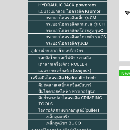
HYDRAULIC JACK poweram
แม่แรงแยกส่วน ไฮดรอลิค Krumor
ชุ
กระบอกไฮดรอลิคเตี้ย รุ่นCM
กระบอกไฮดรอลิคแกนทะลุ รุ่นCH
กระบอกไฮดรอลิคสโตรกสูง รุ่นC
กระบอกไฮดรอลิคสโตรกต่ำ รุ่นCS
กระบอกไฮดรอลิครุ่นCB
อุปกรณ์ยก ลาก ย้ายเครื่องจักร
รอกมือโยก รอกไฟฟ้า รอกสลิง
เต่าลากเครื่องจักร ROLLER
แม่แรงยกเครื่องจักร(toejack)
New
เครื่องมือไฮดรอลิค Hydraulic tools
คีมตัดสายเคเบิ้ล/เครื่องบัสบาร์
ปั๊มไฮดรอลิคไฟฟ้า พาวเวอร์ยูนิต
คีมย้ำหางปลาไฮดรอลิค CRIMPING
TOOLS
ไฮดรอลิคสามขาถอดพูเล่ย์(puller)
เหล็กดูดแบริ่ง
เหล็กดูด3ขา BUCO