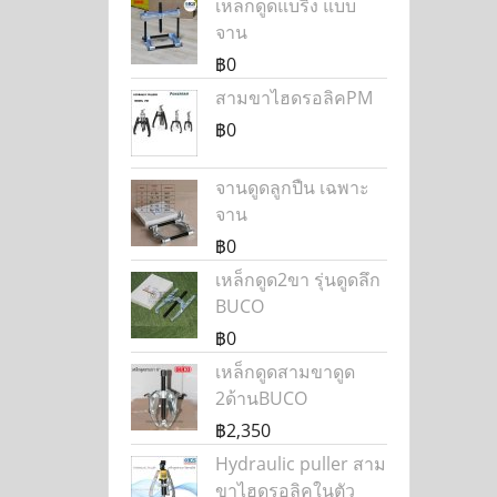
เหล็กดูดแบริ่ง แบบ
จาน
฿0
สามขาไฮดรอลิคPM
฿0
จานดูดลูกปืน เฉพาะ
จาน
฿0
เหล็กดูด2ขา รุ่นดูดลึก
BUCO
฿0
เหล็กดูดสามขาดูด
2ด้านBUCO
฿2,350
Hydraulic puller สาม
ขาไฮดรอลิคในตัว