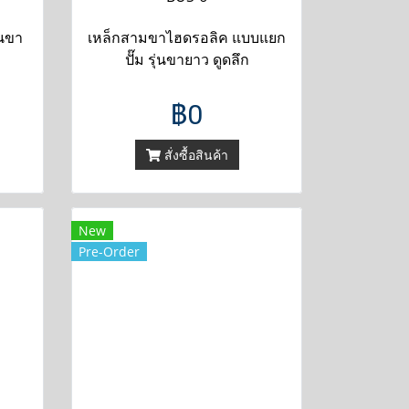
่นขา
เหล็กสามขาไฮดรอลิค แบบแยก
ปั๊ม รุ่นขายาว ดูดลึก
฿0
สั่งซื้อสินค้า
New
Pre-Order