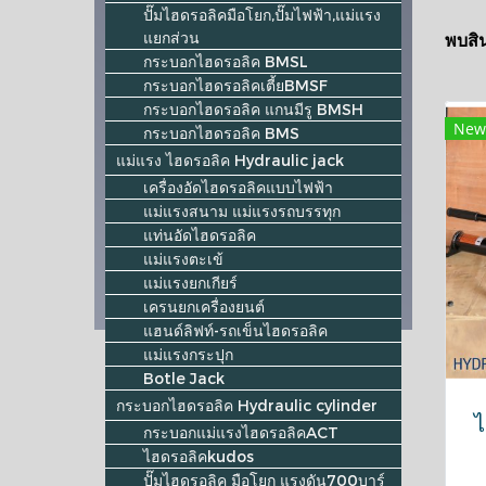
ปั๊มไฮดรอลิคมือโยก,ปั๊มไฟฟ้า,แม่แรง
แยกส่วน
พบสิน
กระบอกไฮดรอลิค BMSL
กระบอกไฮดรอลิคเตี้ยBMSF
กระบอกไฮดรอลิค แกนมีรู BMSH
New
กระบอกไฮดรอลิค BMS
แม่แรง ไฮดรอลิค Hydraulic jack
เครื่องอัดไฮดรอลิคแบบไฟฟ้า
แม่แรงสนาม แม่แรงรถบรรทุก
แท่นอัดไฮดรอลิค
แม่แรงตะเข้
แม่แรงยกเกียร์
เครนยกเครื่องยนต์
แฮนด์ลิฟท์-รถเข็นไฮดรอลิค
แม่แรงกระปุก
Botle Jack
กระบอกไฮดรอลิค Hydraulic cylinder
ไ
กระบอกแม่แรงไฮดรอลิคACT
ไฮดรอลิคkudos
ปั๊มไฮดรอลิค มือโยก แรงดัน700บาร์