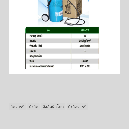
อัดจารบี
ถังอัด
ถังอัดมือโยก
ถังอัดจารบี