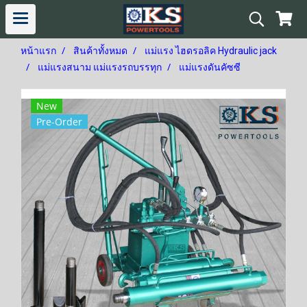
หน้าแรก
สินค้าทั้งหมด
แม่แรง ไฮดรอลิค Hydraulic jack
แม่แรงสนาม แม่แรงรถบรรทุก
แม่แรงดันคัซซี
New
Pre-Order