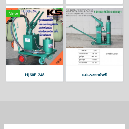
New
HJ60P.245
แม่แรงยกคัทซี