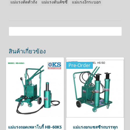
แม่แรงดัดตัวถัง
แม่แรงดันคัซซี
แม่แรง3กระบอก
สินค้าเกี่ยวข้อง
Pre-Order
แม่แรงถอดเพลาโบกี้ HB-60KS
แม่แรงยกแซสซีรถบรรทุก