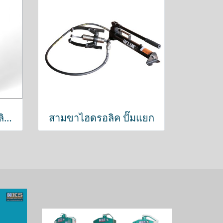
เหล็กดูดสามขาไฮดรอลิค แบบแยกปั๊ม
สามขาไฮดรอลิค ปั๊มแยก