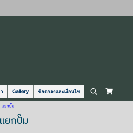
รา
Gallery
ข้อตกลงและเงื่อนไข
แยกปั๊ม
แยกปั๊ม