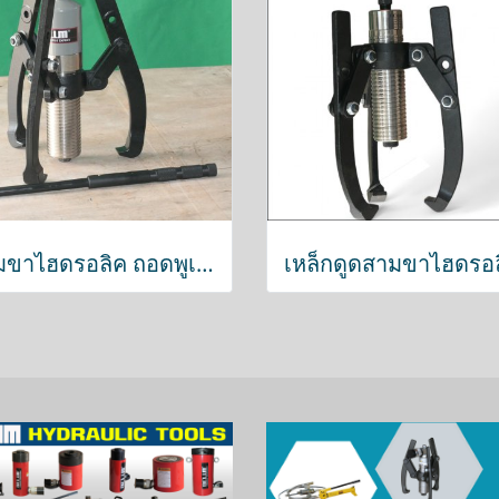
สามขาไฮดรอลิค ถอดพูเล่ย์ 8ตัน