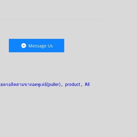
Message Us
,
,
ไฮดรอลิคสามขาถอดพูเล่ย์(puller)
product
All