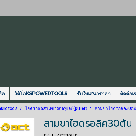
ิค
วิดิโอKSPOWERTOOLS
รับใบเสนอราคา
ติดต่อเ
ulic tools
ไฮดรอลิคสามขาถอดพูเล่ย์(puller)
สามขาไฮดรอลิค30ตัน 
สามขาไฮดรอลิค30ตัน 