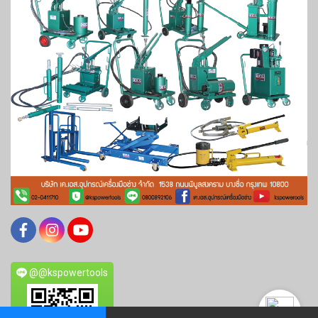
@@kspowertools