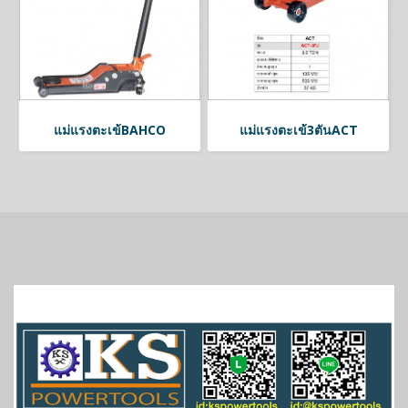
แม่แรงตะเข้BAHCO
แม่แรงตะเข้3ตันACT