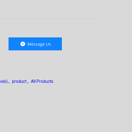
Message Us
,
,
ools)
product
All Products