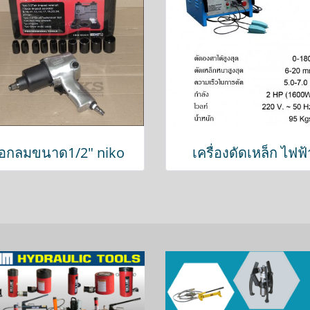
๊อกลมขนาด1/2" niko
เครื่องดัดเหล็ก ไฟฟ้