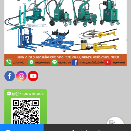
@@kspowertools