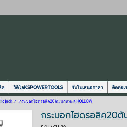
ิค
วิดิโอKSPOWERTOOLS
รับใบเสนอราคา
ติดต่อเ
ic jack
กระบอกไฮดรอลิค20ตัน แกนทะลุ HOLLOW
กระบอกไฮดรอลิค20ต