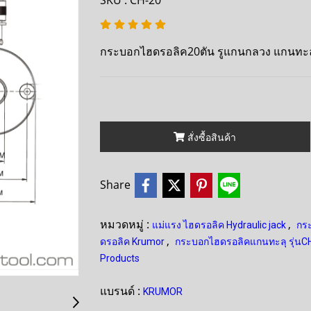
SKU : CH-20
กระบอกไฮดรอลิค20ตัน รูแกนกลวง แกนทะล
สั่งซื้อสินค้า
Share
หมวดหมู่ :
,
แม่แรง ไฮดรอลิค Hydraulic jack
กระ
,
ดรอลิค Krumor
กระบอกไฮดรอลิคแกนทะลุ รุ่นC
Products
แบรนด์ :
KRUMOR