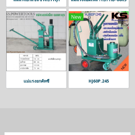
New
แม่แรงยกคัทซี
HJ60P.245