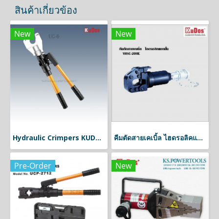
สินค้าเกี่ยวข้อง
New
New
Hydraulic Crimpers KUDOS ย้ำหาปลาไฮดรอลิค
คีมตัดสายเคเบิ้ล ไฮดรอลิคแยกปั๊มkudos
Pre-Order
New