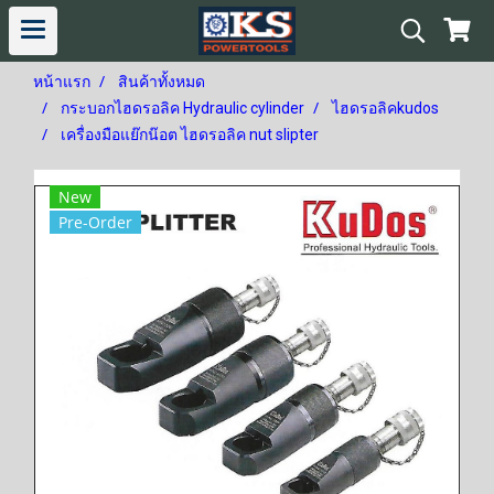
หน้าแรก
สินค้าทั้งหมด
กระบอกไฮดรอลิค Hydraulic cylinder
ไฮดรอลิคkudos
เครื่องมือแย๊กน๊อต ไฮดรอลิค nut slipter
New
Pre-Order