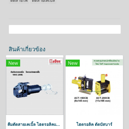
ตัดสายไฟ
ตัดสายเคเบิ้ล
สินค้าเกี่ยวข้อง
New
New
คีมตัดสายเคเบิ้ล ไฮดรอลิคแยกปั๊มkudos
ไฮดรอลิค ดัดบัสบาร์