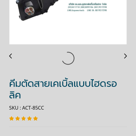
คีมตัดสายเคเบิ้ลแบบไฮดรอ
ลิค
SKU : ACT-85CC