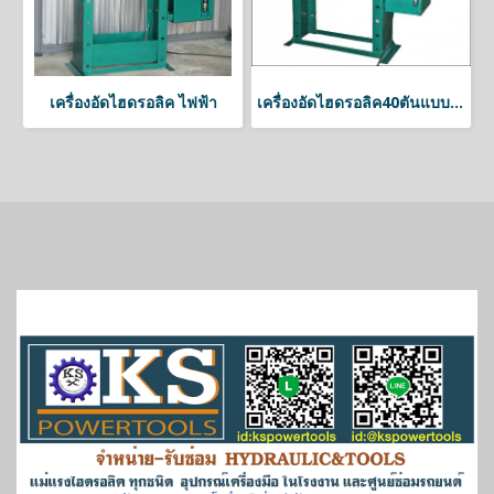
เครื่องอัดไฮดรอลิค ไฟฟ้า
เครื่องอัดไฮดรอลิค40ตันแบบ2ทาง 1ระบบ