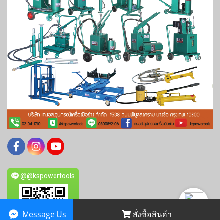
@@kspowertools
Message Us
สั่งซื้อสินค้า