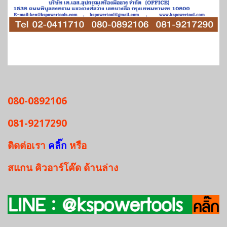
080-0892106
081-9217290
ติดต่อเรา
คลิ๊ก
หรือ
สแกน
คิวอาร์โค๊ด
ด้านล่าง