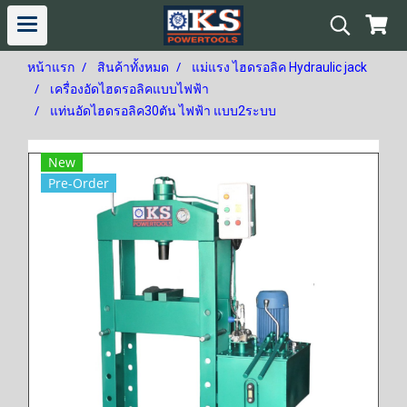
หน้าแรก
สินค้าทั้งหมด
แม่แรง ไฮดรอลิค Hydraulic jack
เครื่องอัดไฮดรอลิคแบบไฟฟ้า
แท่นอัดไฮดรอลิค30ตัน ไฟฟ้า แบบ2ระบบ
New
Pre-Order