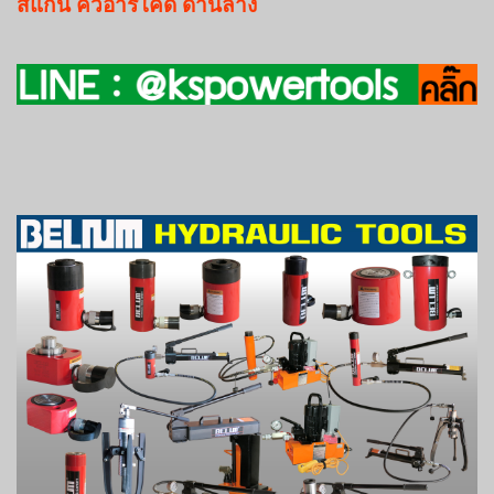
สแกน
คิวอาร์โค๊ด
ด้านล่าง