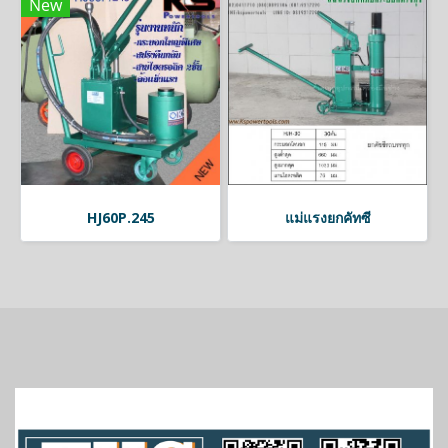
New
HJ60P.245
แม่แรงยกคัทซี