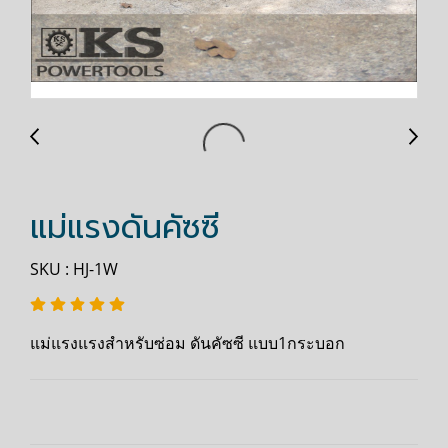
แม่แรงดันคัซซี
SKU : HJ-1W
แม่แรงแรงสำหรับซ่อม ดันคัซซี แบบ1กระบอก