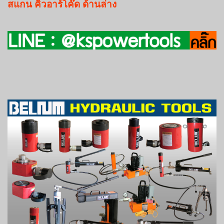
สแกน
คิวอาร์โค๊ด
ด้านล่าง