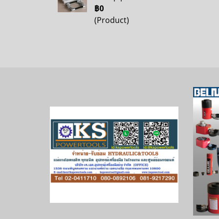
฿0
(Product)