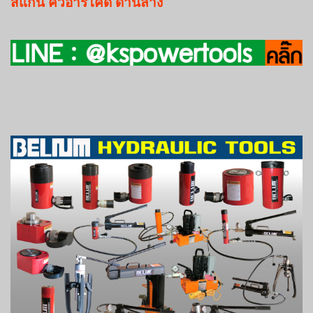
สแกน
คิวอาร์โค๊ด
ด้านล่าง