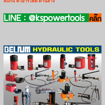
สแกน
คิวอาร์โค๊ด
ด้านล่าง