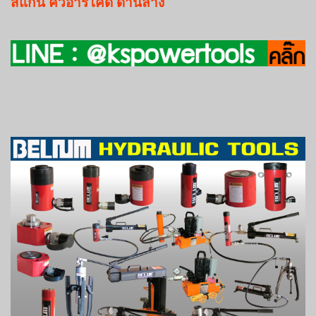
สแกน
คิวอาร์โค๊ด
ด้านล่าง