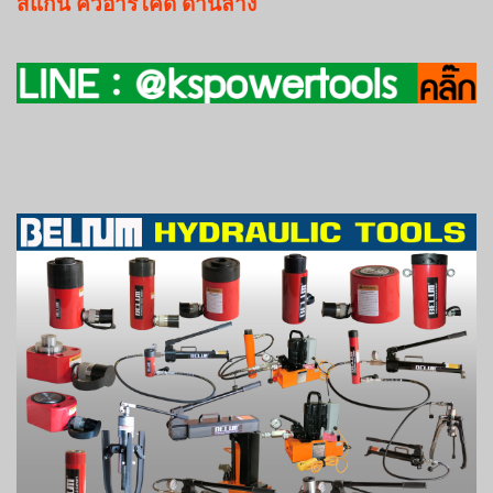
สแกน
คิวอาร์โค๊ด
ด้านล่าง