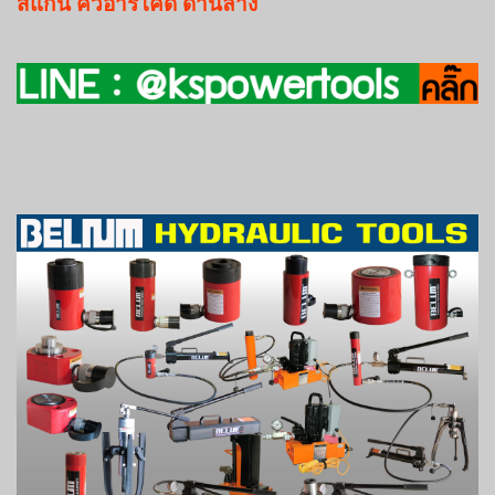
สแกน
คิวอาร์โค๊ด
ด้านล่าง