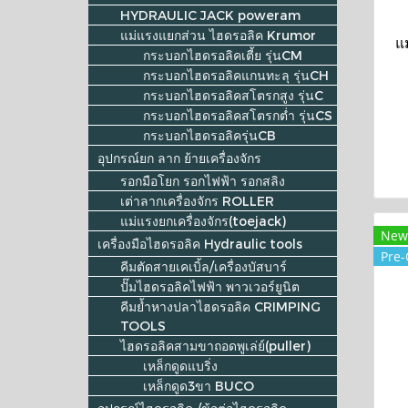
HYDRAULIC JACK poweram
แม่แรงแยกส่วน ไฮดรอลิค Krumor
แ
กระบอกไฮดรอลิคเตี้ย รุ่นCM
กระบอกไฮดรอลิคแกนทะลุ รุ่นCH
กระบอกไฮดรอลิคสโตรกสูง รุ่นC
กระบอกไฮดรอลิคสโตรกต่ำ รุ่นCS
กระบอกไฮดรอลิครุ่นCB
อุปกรณ์ยก ลาก ย้ายเครื่องจักร
รอกมือโยก รอกไฟฟ้า รอกสลิง
เต่าลากเครื่องจักร ROLLER
แม่แรงยกเครื่องจักร(toejack)
New
เครื่องมือไฮดรอลิค Hydraulic tools
Pre-
คีมตัดสายเคเบิ้ล/เครื่องบัสบาร์
ปั๊มไฮดรอลิคไฟฟ้า พาวเวอร์ยูนิต
คีมย้ำหางปลาไฮดรอลิค CRIMPING
TOOLS
ไฮดรอลิคสามขาถอดพูเล่ย์(puller)
เหล็กดูดแบริ่ง
เหล็กดูด3ขา BUCO