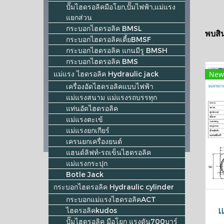
ปั๊มไฮดรอลิคมือโยก,ปั๊มไฟฟ้า,แม่แรง
แยกส่วน
กระบอกไฮดรอลิค BMSL
พบสิน
กระบอกไฮดรอลิคเตี้ยBMSF
กระบอกไฮดรอลิค แกนมีรู BMSH
กระบอกไฮดรอลิค BMS
แม่แรง ไฮดรอลิค Hydraulic jack
New
เครื่องอัดไฮดรอลิคแบบไฟฟ้า
แม่แรงสนาม แม่แรงรถบรรทุก
แท่นอัดไฮดรอลิค
แม่แรงตะเข้
แม่แรงยกเกียร์
เครนยกเครื่องยนต์
แฮนด์ลิฟท์-รถเข็นไฮดรอลิค
แม่แรงกระปุก
Botle Jack
กระบอกไฮดรอลิค Hydraulic cylinder
กระบอกแม่แรงไฮดรอลิคACT
แ
ไฮดรอลิคkudos
ปั๊มไฮดรอลิค มือโยก แรงดัน700บาร์