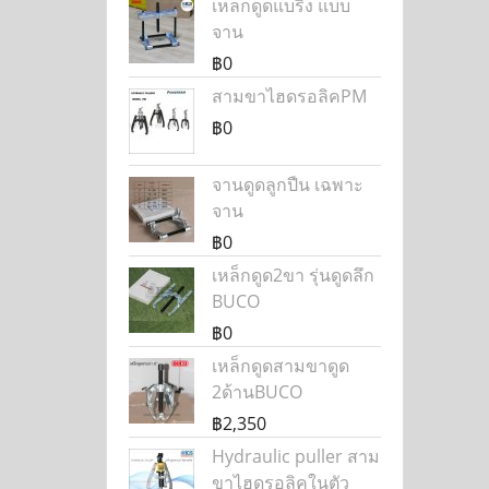
เหล็กดูดแบริ่ง แบบ
จาน
฿0
สามขาไฮดรอลิคPM
฿0
จานดูดลูกปืน เฉพาะ
จาน
฿0
เหล็กดูด2ขา รุ่นดูดลึก
BUCO
฿0
เหล็กดูดสามขาดูด
2ด้านBUCO
฿2,350
Hydraulic puller สาม
ขาไฮดรอลิคในตัว