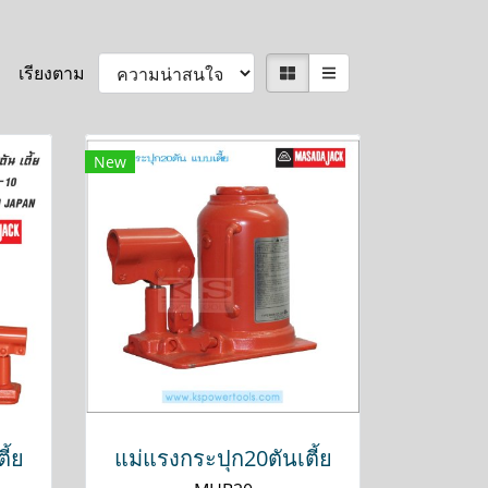
เรียงตาม
New
ี้ย
แม่แรงกระปุก20ตันเตี้ย