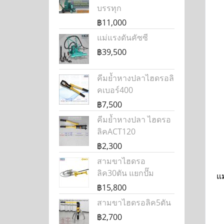
บรรทุก
฿11,000
แม่แรงดันคัซซี
฿39,500
คีมย้ำหางปลาไฮดรอลิ
คเบอร์400
฿7,500
คีมย้ำหางปลา ไฮดรอ
ลิคACT120
฿2,300
สามขาไฮดรอ
ลิค30ตัน แยกปั๊ม
แม
฿15,800
สามขาไฮดรอลิค5ตัน
฿2,700