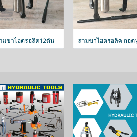
ามขาไฮดรอลิค12ตัน