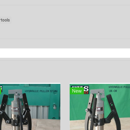
tools
New