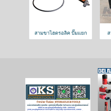
สามขาไฮดรอลิค ปั๊มแยก
ส