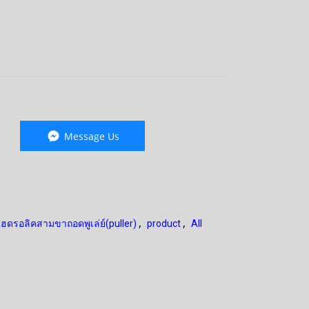
Message Us
,
,
ไฮดรอลิคสามขาถอดพูเล่ย์(puller)
product
All