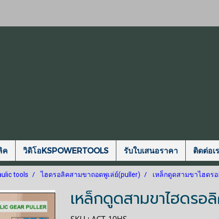
ิค
วิดิโอKSPOWERTOOLS
รับใบเสนอราคา
ติดต่อเ
ulic tools
ไฮดรอลิคสามขาถอดพูเล่ย์(puller)
เหล็กดูดสามขาไฮดรอล
เหล็กดูดสามขาไฮดรอลิ