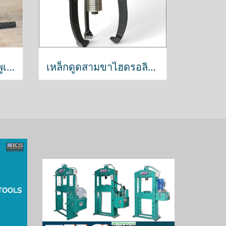
สามขาไฮดรอลิค ถอดพูเล่ย์ 8ตัน
เหล็กดูดสามขาไฮดรอลิค แบบแยกปั๊ม